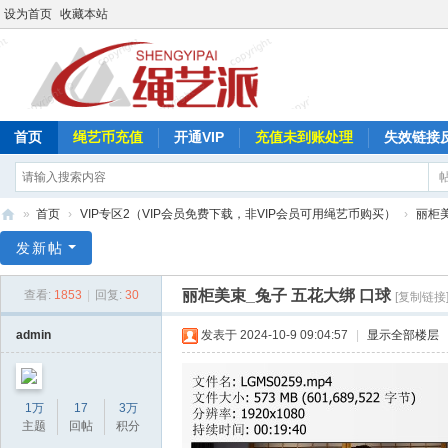
设为首页
收藏本站
首页
绳艺币充值
开通VIP
充值未到账处理
失效链接
»
首页
›
VIP专区2（VIP会员免费下载，非VIP会员可用绳艺币购买）
›
丽柜
绳
发新帖
艺
丽柜美束_兔子 五花大绑 口球
查看:
1853
|
回复:
30
[复制链接
派
admin
发表于 2024-10-9 09:04:57
|
显示全部楼层
1万
17
3万
主题
回帖
积分