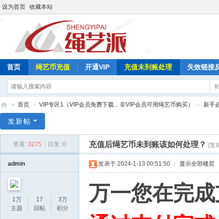
设为首页
收藏本站
首页
绳艺币充值
开通VIP
充值未到账处理
失效链接
»
首页
›
VIP专区1（VIP会员免费下载，非VIP会员可用绳艺币购买）
›
新手
绳
发新帖
艺
充值后绳艺币未到账该如何处理？
查看:
3275
|
回复:
0
[复
派
admin
发表于 2024-1-13 00:51:50
|
显示全部楼层
万一您在完成
1万
17
3万
主题
回帖
积分