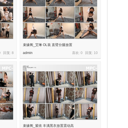
束缘阁_艾琳 OL装 直臂分腿放置
0 回复:
8
admin
喜欢: 0 回复:
10
束缘阁_紫依 丰满黑衣放置震动高