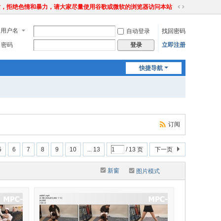
站，拒绝色情和暴力，请大家尽量使用谷歌或微软的浏览器访问本站
切
换
用户名
自动登录
找回密码
到
宽
密码
立即注册
登录
版
快捷导航
订阅
5
6
7
8
9
10
... 13
/ 13 页
下一页
新窗
图片模式