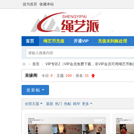
设为首页
收藏本站
首页
绳艺币充值
开通VIP
充值未到账处理
»
首页
›
VIP专区2（VIP会员免费下载，非VIP会员可用绳艺币购
绳
束缘阁
今日:
0
|
主题:
100
|
排名:
31
艺
派
发新帖
全部主题
最新
热门
热帖
精华
更多