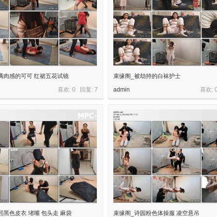
满肉感的可可 红裙五花试镜
束缘阁_被劫持的白袜护士
喜欢: 0 回复:
7
admin
喜欢: 
熙黑色皮衣 堵嘴 包头走 麻袋
束缘阁_诗园粉色体操服 凌空悬吊