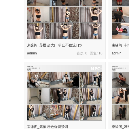
束缘阁_苏樱 超大口球 止不住流口水
束缘阁_丰
admin
喜欢: 0 回复:
10
admin
束缘阁_紫依 粉色枷锁禁锢
束缘阁_雅