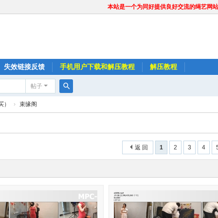
本站是一个为同好提供良好交流的绳艺网
失效链接反馈
手机用户下载和解压教程
解压教程
帖子
搜
买）
›
束缘阁
索
返 回
1
2
3
4