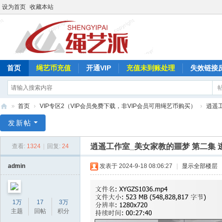
设为首页
收藏本站
首页
绳艺币充值
开通VIP
充值未到账处理
失效链接
»
首页
›
VIP专区2（VIP会员免费下载，非VIP会员可用绳艺币购买）
›
逍遥
绳
发新帖
艺
逍遥工作室_美女家教的噩梦 第二集
查看:
1324
|
回复:
24
派
admin
发表于 2024-9-18 08:06:27
|
显示全部楼层
1万
17
3万
主题
回帖
积分