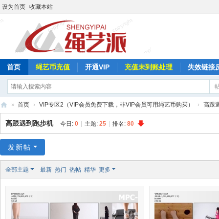
设为首页
收藏本站
首页
绳艺币充值
开通VIP
充值未到账处理
失效链接
»
首页
›
VIP专区2（VIP会员免费下载，非VIP会员可用绳艺币购买）
›
高跟
绳
高跟遇到跑步机
今日:
0
|
主题:
25
|
排名:
80
艺
派
发新帖
全部主题
最新
热门
热帖
精华
更多