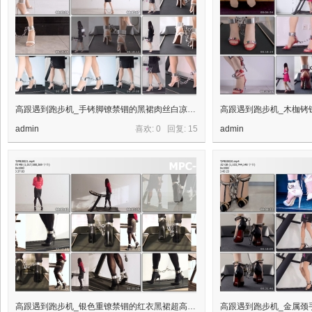
高跟遇到跑步机_手铐脚镣禁锢的黑裙肉丝白凉高+金属GS、无线TD、电击器、电动BB
admin
喜欢: 0 回复:
15
admin
高跟遇到跑步机_银色重镣禁锢的红衣黑裙超高跟+充气GS、TD、电击器与跑步机