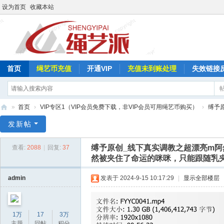
设为首页
收藏本站
首页
绳艺币充值
开通VIP
充值未到账处理
失效链接
»
首页
›
VIP专区1（VIP会员免费下载，非VIP会员可用绳艺币购买）
›
缚予
绳
发新帖
艺
缚予原创_线下真实调教之超漂亮m阿
查看:
2088
|
回复:
37
派
然被夹住了命运的咪咪，只能跟随乳夹
admin
发表于 2024-9-15 10:17:29
|
显示全部楼层
1万
17
3万
主题
回帖
积分