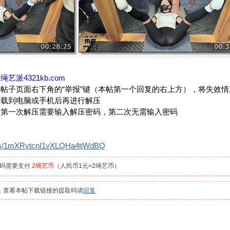
：
绳艺派4321kb.com
帖子页面右下角的“举报”键（本帖第一个回复的右上方），将失效
下载到电脑或手机后再进行解压
，第一次解压需要输入解压密码，第二次无需输入密码
om/s/1mXRytcnI1vXLQHa4tjWdBQ
取码需要支付
2绳艺币
（人民币1元=2绳艺币）
员，查看本帖下载链接的提取码请
回复