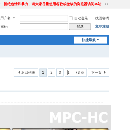
站，拒绝色情和暴力，请大家尽量使用谷歌或微软的浏览器访问本站
切
换
用户名
自动登录
找回密码
到
宽
密码
立即注册
登录
版
快捷导航
返回列表
1
2
3
/ 3 页
下一页