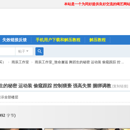
本站是一个为同好提供良好交流的绳艺网
失效链接反馈
手机用户下载和解压教程
解压教程
帖子
搜
买）
›
雨辰工作室
›
雨辰工作室_致命邂逅 舞蹈生的秘密 运动装 偷窥跟踪 控 ...
索
生的秘密 运动装 偷窥跟踪 控制猥亵 强高失禁 捆绑调教
[复制链接]
显示全部楼层