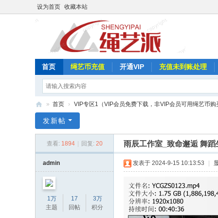
设为首页
收藏本站
首页
绳艺币充值
开通VIP
充值未到账处理
»
首页
›
VIP专区1（VIP会员免费下载，非VIP会员可用绳艺币购
绳
发新帖
艺
雨辰工作室_致命邂逅 舞蹈
查看:
1894
|
回复:
20
派
admin
发表于 2024-9-15 10:13:53
|
1万
17
3万
主题
回帖
积分