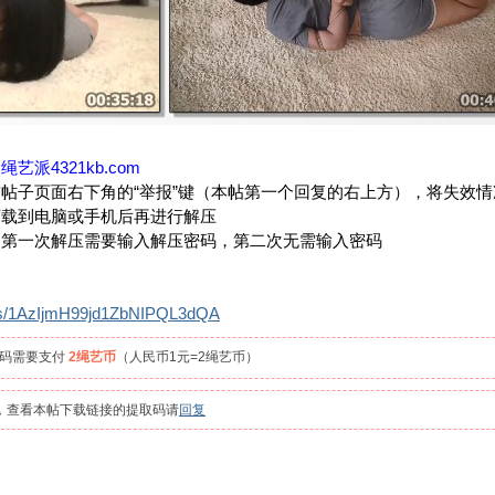
：
绳艺派4321kb.com
帖子页面右下角的“举报”键（本帖第一个回复的右上方），将失效
下载到电脑或手机后再进行解压
，第一次解压需要输入解压密码，第二次无需输入密码
m/s/1AzIjmH99jd1ZbNIPQL3dQA
取码需要支付
2绳艺币
（人民币1元=2绳艺币）
员，查看本帖下载链接的提取码请
回复