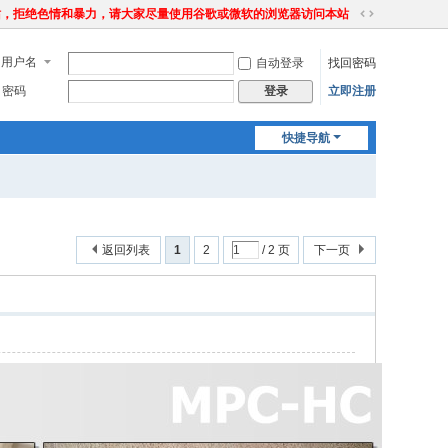
站，拒绝色情和暴力，请大家尽量使用谷歌或微软的浏览器访问本站
切
换
用户名
自动登录
找回密码
到
宽
密码
立即注册
登录
版
快捷导航
返回列表
1
2
/ 2 页
下一页