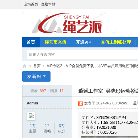
设为首页
收藏本站
首页
绳艺币充值
开通VIP
充值未到账处理
»
首页
›
VIP专区2（VIP会员免费下载，非VIP会员可用绳艺币购
绳
发新帖
艺
逍遥工作室_吴晓彤运动衫
查看:
697
|
回复:
11
派
admin
发表于 2024-9-2 08:04:49
|
显
1万
17
3万
主题
回帖
积分