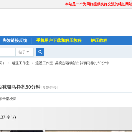
本站是一个为同好提供良好交流的绳艺网
失效链接反馈
手机用户下载和解压教程
解压教程
帖子
搜
买）
›
逍遥工作室
›
逍遥工作室_吴晓彤运动衫白袜驷马挣扎50分钟 ...
索
白袜驷马挣扎50分钟
[复制链接]
示全部楼层