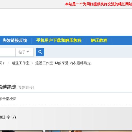
本站是一个为同好提供良好交流的绳艺网
失效链接反馈
手机用户下载和解压教程
解压教程
帖子
搜
买）
›
逍遥工作室
›
逍遥工作室_M的享受 内衣紧缚跪走
索
紧缚跪走
[复制链接]
示全部楼层