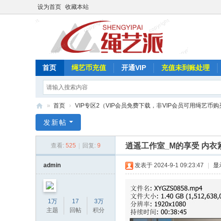
设为首页
收藏本站
首页
绳艺币充值
开通VIP
充值未到账处理
»
首页
›
VIP专区2（VIP会员免费下载，非VIP会员可用绳艺币购
绳
发新帖
艺
逍遥工作室_M的享受 内衣
查看:
525
|
回复:
9
派
admin
发表于 2024-9-1 09:23:47
|
显
1万
17
3万
主题
回帖
积分