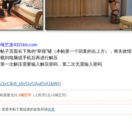
：
绳艺派4321kb.com
帖子页面右下角的“举报”键（本帖第一个回复的右上方），将失效
下载到电脑或手机后再进行解压
，第一次解压需要输入解压密码，第二次无需输入密码
om/s/1xClkj9_tAVQzOAoEhX1bWQ
取码需要支付
2绳艺币
（人民币1元=2绳艺币）
员，查看本帖下载链接的提取码请
回复