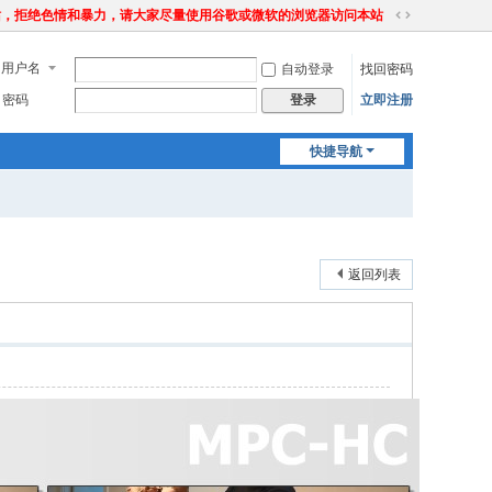
站，拒绝色情和暴力，请大家尽量使用谷歌或微软的浏览器访问本站
切
换
用户名
自动登录
找回密码
到
宽
密码
立即注册
登录
版
快捷导航
返回列表