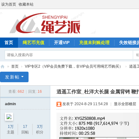
设为首页
收藏本站
首页
绳艺币充值
开通VIP
充值未到账处理
失效链接
»
首页
›
VIP专区2（VIP会员免费下载，非VIP会员可用绳艺币购买）
›
逍遥
绳
发新帖
艺
逍遥工作室_杜洋大长腿 金属背铐 鞭
查看:
662
|
回复:
16
派
admin
发表于 2024-8-29 11:54:28
|
显示全部楼层
1万
17
3万
主题
回帖
积分