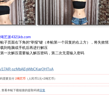
：
绳艺派4321kb.com
帖子页面右下角的“举报”键（本帖第一个回复的右上方），将失效
下载到电脑或手机后再进行解压
，第一次解压需要输入解压密码，第二次无需输入密码
com/s/17AR-szMbAEgWbCKarQHTxA
取码需要支付
2绳艺币
（人民币1元=2绳艺币）
员，查看本帖下载链接的提取码请
回复