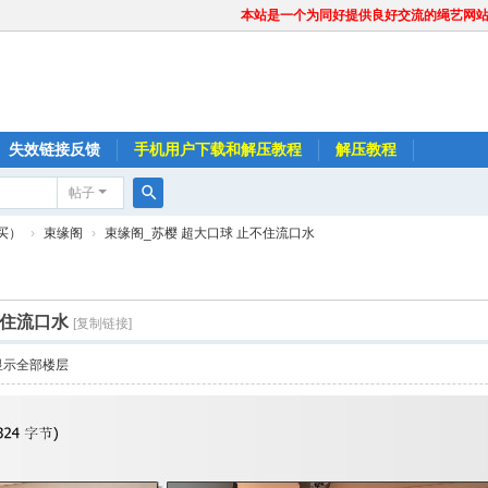
本站是一个为同好提供良好交流的绳艺网
失效链接反馈
手机用户下载和解压教程
解压教程
帖子
搜
买）
›
束缘阁
›
束缘阁_苏樱 超大口球 止不住流口水
索
不住流口水
[复制链接]
显示全部楼层