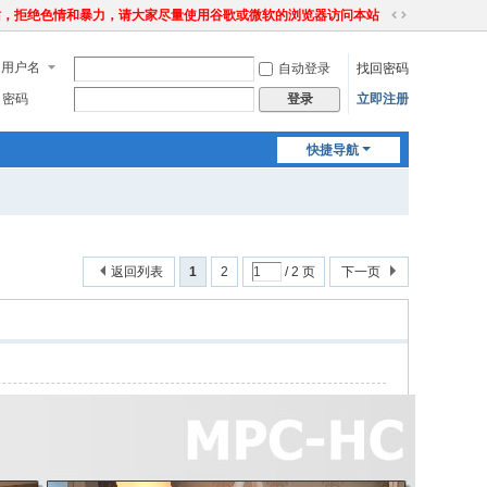
站，拒绝色情和暴力，请大家尽量使用谷歌或微软的浏览器访问本站
切
换
用户名
自动登录
找回密码
到
宽
密码
立即注册
登录
版
快捷导航
返回列表
1
2
/ 2 页
下一页