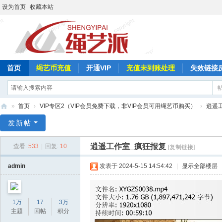
设为首页
收藏本站
首页
绳艺币充值
开通VIP
充值未到账处理
失效链接
»
首页
›
VIP专区2（VIP会员免费下载，非VIP会员可用绳艺币购买）
›
逍遥
绳
发新帖
艺
逍遥工作室_疯狂报复
查看:
533
|
回复:
10
[复制链接]
派
admin
发表于 2024-5-15 14:54:42
|
显示全部楼层
1万
17
3万
主题
回帖
积分