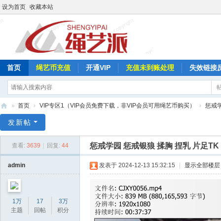
设为首页
收藏本站
首页
绳艺币充值
开通VIP
充值未到账处理
失效链接
»
首页
›
VIP专区1（VIP会员免费下载，非VIP会员可用绳艺币购买）
›
惩戒
绳
发新帖
艺
惩戒学园 惩戒银狼 揉胸 捏乳 片足T
查看:
3639
|
回复:
44
派
admin
发表于 2024-12-13 15:32:15
|
显示全部楼层
1万
17
3万
主题
回帖
积分