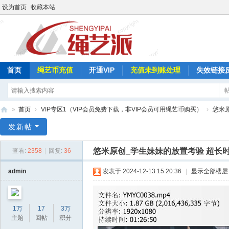
设为首页
收藏本站
首页
绳艺币充值
开通VIP
充值未到账处理
失效链接
»
首页
›
VIP专区1（VIP会员免费下载，非VIP会员可用绳艺币购买）
›
悠米
绳
发新帖
艺
悠米原创_学生妹妹的放置考验 超长
查看:
2358
|
回复:
36
派
admin
发表于 2024-12-13 15:20:36
|
显示全部楼层
1万
17
3万
主题
回帖
积分