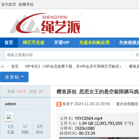
设为首页
收藏本站
首页
绳艺币充值
开通VIP
充值未到账处理
失效链接
»
首页
›
VIP专区2（VIP会员免费下载，非VIP会员可用绳艺币购买）
›
樱束
绳
发新帖
艺
樱束原创_思思女王的悬空极限驷马
查看:
1472
|
回复:
22
派
admin
发表于 2024-11-30 21:30:55
|
显示全部楼层
1万
17
3万
主题
回帖
积分