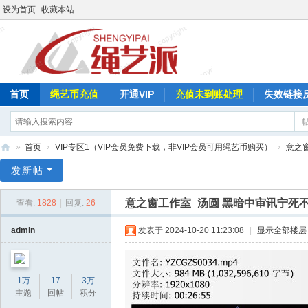
设为首页
收藏本站
首页
绳艺币充值
开通VIP
充值未到账处理
失效链接
»
首页
›
VIP专区1（VIP会员免费下载，非VIP会员可用绳艺币购买）
›
意之
绳
发新帖
艺
意之窗工作室_汤圆 黑暗中审讯宁死
查看:
1828
|
回复:
26
派
admin
发表于 2024-10-20 11:23:08
|
显示全部楼层
1万
17
3万
主题
回帖
积分