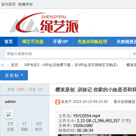
设为首页
收藏本站
首页
绳艺币充值
开通VIP
充值未到账处理
失效链接
»
首页
›
VIP专区2（VIP会员免费下载，非VIP会员可用绳艺币购买）
›
樱束
绳
发新帖
艺
樱束原创_训妹记 你家的小妹是否和
查看:
1065
|
回复:
15
派
admin
发表于 2024-10-15 09:15:30
|
显示全部楼层
1万
17
3万
主题
回帖
积分