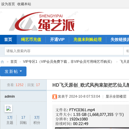
设为首页
收藏本站
首页
绳艺币充值
开通VIP
充值未到账处理
失效链接
»
首页
›
VIP专区1（VIP会员免费下载，非VIP会员可用绳艺币购买）
›
飞天
绳
发新帖
艺
HD飞天原创_欧式风拘束架把艺仙儿
查看:
1252
|
回复:
17
派
admin
发表于 2024-10-8 07:53:04
|
显示全部楼层
1万
17
3万
主题
回帖
积分