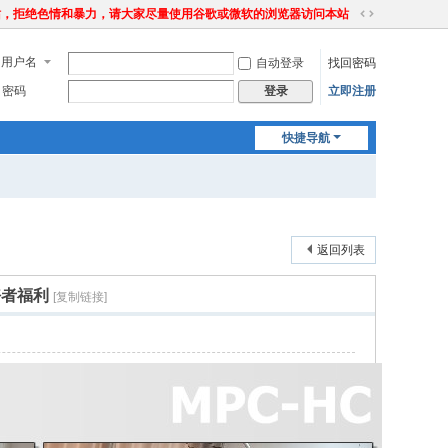
站，拒绝色情和暴力，请大家尽量使用谷歌或微软的浏览器访问本站
切
换
用户名
自动登录
找回密码
到
宽
密码
立即注册
登录
版
快捷导航
返回列表
好者福利
[复制链接]