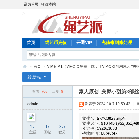
设为首页
收藏本站
首页
绳艺币充值
开通VIP
充值未到账处理
»
首页
›
VIP专区1（VIP会员免费下载，非VIP会员可用绳艺币购
绳
发新帖
艺
素人原创_美臀小甜第3部丝
查看:
705
|
回复:
8
派
admin
发表于 2024-10-7 10:59:42
|
1万
17
3万
主题
回帖
积分