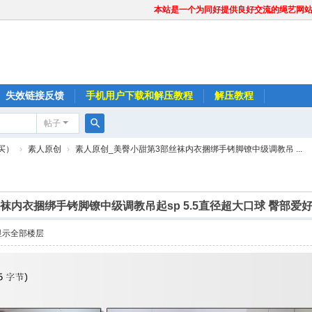
本站是一个为同好提供良好交流的绳艺网
失效链接反馈
手机用户下载和解压教程
解压教程
帖子
搜
买）
›
素人原创
›
素人原创_美臀小甜第3部丝袜内衣捆绑手铐脚镣中级调教吊 ...
索
袜内衣捆绑手铐脚镣中级调教吊起sp 5.5直径超大口球 臀部爱
显示全部楼层