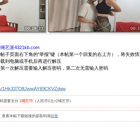
：
绳艺派4321kb.com
帖子页面右下角的“举报”键（本帖第一个回复的右上方），将失效
下载到电脑或手机后再进行解压
，第一次解压需要输入解压密码，第二次无需输入密码
om/s/1Hk337OftJwwAY69CKVZdgw
取码需要支付
2绳艺币
（人民币1元=2绳艺币）
员，查看本帖下载链接的提取码请
回复