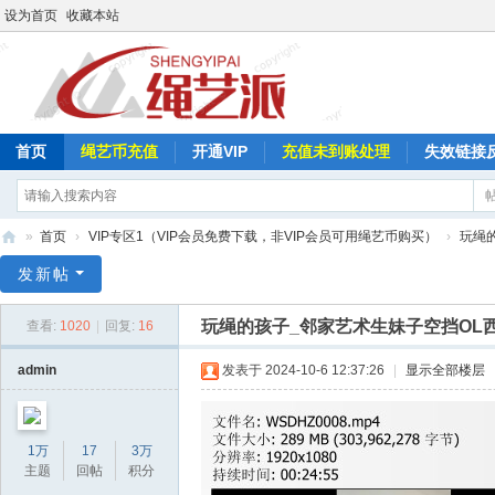
设为首页
收藏本站
首页
绳艺币充值
开通VIP
充值未到账处理
失效链接
»
首页
›
VIP专区1（VIP会员免费下载，非VIP会员可用绳艺币购买）
›
玩绳
绳
发新帖
艺
玩绳的孩子_邻家艺术生妹子空挡OL
查看:
1020
|
回复:
16
派
admin
发表于 2024-10-6 12:37:26
|
显示全部楼层
1万
17
3万
主题
回帖
积分