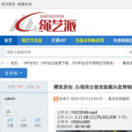
设为首页
收藏本站
首页
绳艺币充值
开通VIP
充值未到账处理
失效链接
»
首页
›
VIP专区2（VIP会员免费下载，非VIP会员可用绳艺币购买）
›
樱束
绳
发新帖
艺
樱束原创_白领美女被老板戴头套禁锢失
查看:
947
|
回复:
12
派
admin
发表于 2024-10-4 13:46:43
|
显示全部楼层
1万
17
3万
主题
回帖
积分