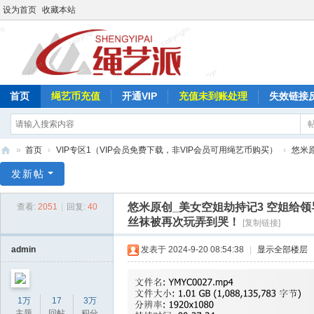
设为首页
收藏本站
首页
绳艺币充值
开通VIP
充值未到账处理
失效链接
»
首页
›
VIP专区1（VIP会员免费下载，非VIP会员可用绳艺币购买）
›
悠米
绳
发新帖
艺
悠米原创_美女空姐劫持记3 空姐给
查看:
2051
|
回复:
40
派
丝袜被再次玩弄到哭！
[复制链接]
admin
发表于 2024-9-20 08:54:38
|
显示全部楼层
1万
17
3万
主题
回帖
积分