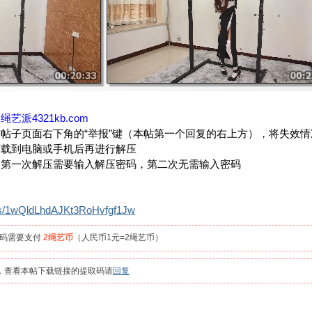
：
绳艺派4321kb.com
帖子页面右下角的“举报”键（本帖第一个回复的右上方），将失效
下载到电脑或手机后再进行解压
，第一次解压需要输入解压密码，第二次无需输入密码
m/s/1wQldLhdAJKt3RoHvfgf1Jw
取码需要支付
2绳艺币
（人民币1元=2绳艺币）
员，查看本帖下载链接的提取码请
回复