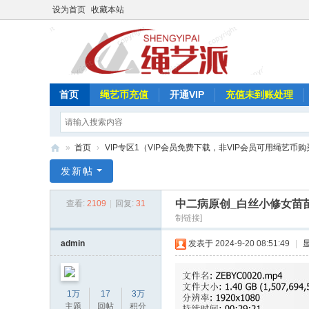
设为首页
收藏本站
首页
绳艺币充值
开通VIP
充值未到账处理
»
首页
›
VIP专区1（VIP会员免费下载，非VIP会员可用绳艺币购
绳
发新帖
艺
中二病原创_白丝小修女苗
查看:
2109
|
回复:
31
派
制链接]
admin
发表于 2024-9-20 08:51:49
|
1万
17
3万
主题
回帖
积分