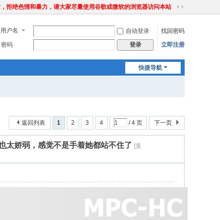
站，拒绝色情和暴力，请大家尽量使用谷歌或微软的浏览器访问本站
切
换
用户名
自动登录
找回密码
到
宽
密码
立即注册
登录
版
快捷导航
返回列表
1
2
3
4
/ 4 页
下一页
感也太娇弱，感觉不是手着她都站不住了
[复