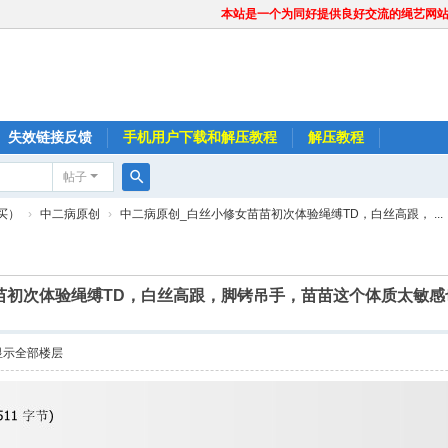
本站是一个为同好提供良好交流的绳艺网
失效链接反馈
手机用户下载和解压教程
解压教程
帖子
搜
买）
›
中二病原创
›
中二病原创_白丝小修女苗苗初次体验绳缚TD，白丝高跟， ...
索
苗初次体验绳缚TD，白丝高跟，脚铐吊手，苗苗这个体质太敏
显示全部楼层