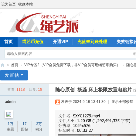
设为首页
收藏本站
首页
绳艺币充值
开通VIP
充值未到账处理
失效链接
»
首页
›
VIP专区2（VIP会员免费下载，非VIP会员可用绳艺币购买）
›
随心
绳
发新帖
艺
随心原创_杨蕊 床上极限放置电贴片
查看:
1118
|
回复:
18
[
派
admin
发表于 2024-9-19 13:41:30
|
显示全部楼层
1万
17
3万
主题
回帖
积分