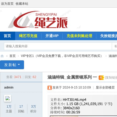
设为首页
收藏本站
首页
绳艺币充值
开通VIP
充值未到账处理
失效链接
»
首页
›
VIP专区1（VIP会员免费下载，非VIP会员可用绳艺币购买）
›
涵涵
绳
发新帖
艺
涵涵特辑_金属禁锢系列 一
查看:
3471
|
回复:
62
火
[复制链接
派
admin
发表于 2024-9-15 10:10:09
|
显示全部楼层
1万
17
3万
主题
回帖
积分