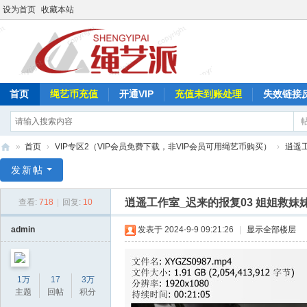
设为首页
收藏本站
首页
绳艺币充值
开通VIP
充值未到账处理
失效链接
»
首页
›
VIP专区2（VIP会员免费下载，非VIP会员可用绳艺币购买）
›
逍遥
绳
发新帖
艺
逍遥工作室_迟来的报复03 姐姐救妹
查看:
718
|
回复:
10
派
admin
发表于 2024-9-9 09:21:26
|
显示全部楼层
1万
17
3万
主题
回帖
积分