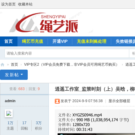
设为首页
收藏本站
首页
绳艺币充值
开通VIP
充值未到账处理
失效链接
»
首页
›
VIP专区2（VIP会员免费下载，非VIP会员可用绳艺币购买）
›
逍遥
绳
发新帖
艺
逍遥工作室_监禁时刻（上）吴晗，
查看:
683
|
回复:
9
派
admin
发表于 2024-9-9 07:56:38
|
显示全部楼层
1万
17
3万
主题
回帖
积分