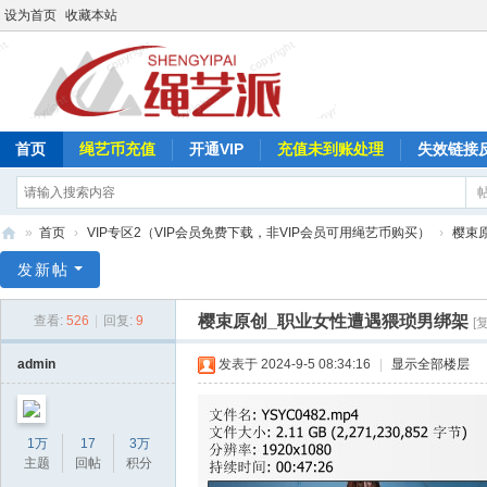
设为首页
收藏本站
首页
绳艺币充值
开通VIP
充值未到账处理
失效链接
»
首页
›
VIP专区2（VIP会员免费下载，非VIP会员可用绳艺币购买）
›
樱束
绳
发新帖
艺
樱束原创_职业女性遭遇猥琐男绑架
查看:
526
|
回复:
9
[
派
admin
发表于 2024-9-5 08:34:16
|
显示全部楼层
1万
17
3万
主题
回帖
积分