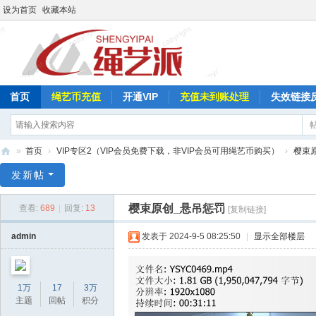
设为首页
收藏本站
首页
绳艺币充值
开通VIP
充值未到账处理
失效链接
»
首页
›
VIP专区2（VIP会员免费下载，非VIP会员可用绳艺币购买）
›
樱束
绳
发新帖
艺
樱束原创_悬吊惩罚
查看:
689
|
回复:
13
[复制链接]
派
admin
发表于 2024-9-5 08:25:50
|
显示全部楼层
1万
17
3万
主题
回帖
积分