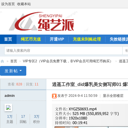
设为首页
收藏本站
首页
绳艺币充值
开通VIP
充值未到账处理
失效链接
»
首页
›
VIP专区2（VIP会员免费下载，非VIP会员可用绳艺币购买）
›
逍遥
绳
发新帖
艺
逍遥工作室_did爆乳美女侧写师01 
查看:
828
|
回复:
11
派
admin
发表于 2024-9-4 11:50:59
|
显示全部楼层
1万
17
3万
主题
回帖
积分