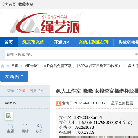
设为首页
收藏本站
首页
绳艺币充值
开通VIP
充值未到账处理
失效链接
»
首页
›
VIP专区1（VIP会员免费下载，非VIP会员可用绳艺币购买）
›
象人
绳
发新帖
艺
象人工作室_嗷嗷 女搜查官捆绑挣脱
查看:
1249
|
回复:
24
派
admin
发表于 2024-9-4 11:17:06
|
显示全部楼层
1万
17
3万
主题
回帖
积分