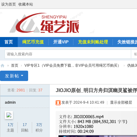
设为首页
收藏本站
首页
绳艺币充值
开通VIP
充值未到账处理
失效链接
»
首页
›
VIP专区1（VIP会员免费下载，非VIP会员可用绳艺币购买）
›
伪娘Ji
绳
发新帖
艺
JIOJIO原创_明日方舟归溟幽灵鲨被俘
查看:
2981
|
回复:
37
派
admin
发表于 2024-9-4 10:41:49
|
显示全部楼层
1万
17
3万
主题
回帖
积分