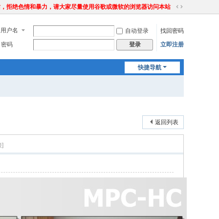
站，拒绝色情和暴力，请大家尽量使用谷歌或微软的浏览器访问本站
切
换
用户名
自动登录
找回密码
到
宽
密码
立即注册
登录
版
快捷导航
返回列表
]