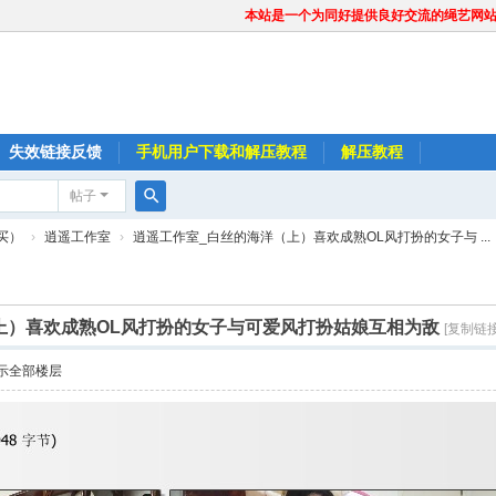
本站是一个为同好提供良好交流的绳艺网
失效链接反馈
手机用户下载和解压教程
解压教程
帖子
搜
买）
›
逍遥工作室
›
逍遥工作室_白丝的海洋（上）喜欢成熟OL风打扮的女子与 ...
索
上）喜欢成熟OL风打扮的女子与可爱风打扮姑娘互相为敌
[复制链接
示全部楼层