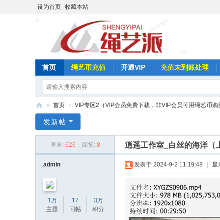
设为首页
收藏本站
首页
绳艺币充值
开通VIP
充值未到账处理
»
首页
›
VIP专区2（VIP会员免费下载，非VIP会员可用绳艺币购
绳
发新帖
艺
逍遥工作室_白丝的海洋（
查看:
626
|
回复:
8
派
admin
发表于 2024-9-2 11:19:48
|
显
1万
17
3万
主题
回帖
积分