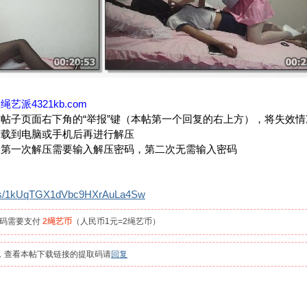
：
绳艺派4321kb.com
帖子页面右下角的“举报”键（本帖第一个回复的右上方），将失效
下载到电脑或手机后再进行解压
，第一次解压需要输入解压密码，第二次无需输入密码
om/s/1kUqTGX1dVbc9HXrAuLa4Sw
取码需要支付
2绳艺币
（人民币1元=2绳艺币）
员，查看本帖下载链接的提取码请
回复