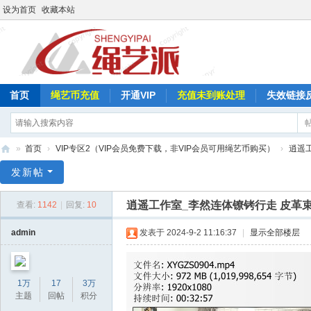
设为首页
收藏本站
首页
绳艺币充值
开通VIP
充值未到账处理
失效链接
»
首页
›
VIP专区2（VIP会员免费下载，非VIP会员可用绳艺币购买）
›
逍遥
绳
发新帖
艺
逍遥工作室_李然连体镣铐行走 皮革
查看:
1142
|
回复:
10
派
admin
发表于 2024-9-2 11:16:37
|
显示全部楼层
1万
17
3万
主题
回帖
积分