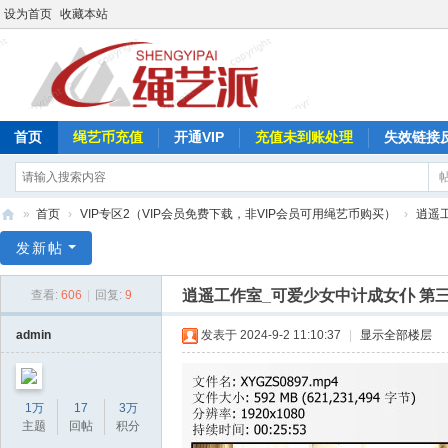
设为首页
收藏本站
首页
绳艺币充值
开通VIP
充值未到账处理
失效链接
»
首页
›
VIP专区2（VIP会员免费下载，非VIP会员可用绳艺币购买）
›
逍遥
绳
发新帖
艺
逍遥工作室_可爱少女中计成女仆 第
查看:
606
|
回复:
9
派
admin
发表于 2024-9-2 11:10:37
|
显示全部楼层
1万
17
3万
主题
回帖
积分