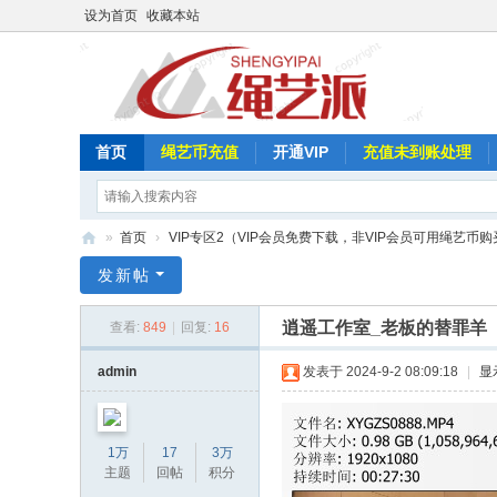
设为首页
收藏本站
首页
绳艺币充值
开通VIP
充值未到账处理
»
首页
›
VIP专区2（VIP会员免费下载，非VIP会员可用绳艺币购
绳
发新帖
艺
逍遥工作室_老板的替罪羊
查看:
849
|
回复:
16
派
admin
发表于 2024-9-2 08:09:18
|
显
1万
17
3万
主题
回帖
积分