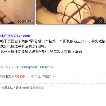
：
绳艺派4321kb.com
帖子页面右下角的“举报”键（本帖第一个回复的右上方），将失效
下载到电脑或手机后再进行解压
，第一次解压需要输入解压密码，第二次无需输入密码
com/s/1QyY9uCCDcMvp5MCB0s4Y7w
取码需要支付
2绳艺币
（人民币1元=2绳艺币）
员，查看本帖下载链接的提取码请
回复