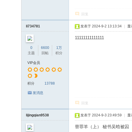
回复
li734781
发表于 2024-9-2 13:13:34
|
显
11111111111111
0
6600
1万
主题
回帖
积分
VIP会员
积分
13788
发消息
回复
lijingqian9538
发表于 2024-9-3 23:49:59
|
显
替罪羊（上） 秘书吴晗被囚