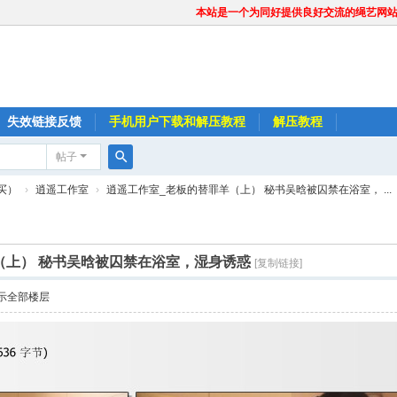
本站是一个为同好提供良好交流的绳艺网
失效链接反馈
手机用户下载和解压教程
解压教程
帖子
搜
买）
›
逍遥工作室
›
逍遥工作室_老板的替罪羊（上） 秘书吴晗被囚禁在浴室， ...
索
（上） 秘书吴晗被囚禁在浴室，湿身诱惑
[复制链接]
示全部楼层