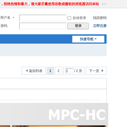
站，拒绝色情和暴力，请大家尽量使用谷歌或微软的浏览器访问本站
切
换
用户名
自动登录
找回密码
到
宽
密码
立即注册
登录
版
快捷导航
返回列表
1
2
/ 2 页
下一页