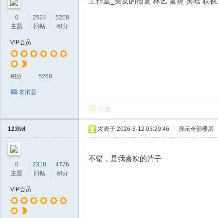
工作室_美女的报复 林艺 夏炎 吴晗 联
0
2524
5268
主题
回帖
积分
VIP会员
积分
5268
发消息
回复
123lwl
发表于 2026-6-12 03:29:46
|
显示全部楼层
不错，是我喜欢的片子
0
2310
4776
主题
回帖
积分
VIP会员