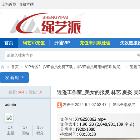
设为首页
收藏本站
首页
绳艺币充值
开通VIP
充值未到账处理
失效链接
»
首页
›
VIP专区2（VIP会员免费下载，非VIP会员可用绳艺币购买）
›
逍遥
绳
发新帖
艺
逍遥工作室_美女的报复 林艺 夏炎 吴
查看:
664
|
回复:
10
派
admin
发表于 2024-9-2 07:52:47
|
显示全部楼层
1万
17
3万
主题
回帖
积分