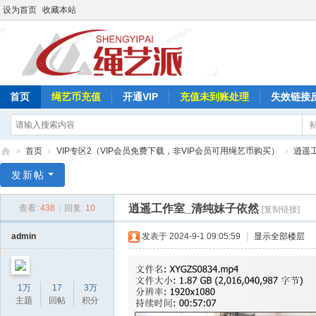
设为首页
收藏本站
首页
绳艺币充值
开通VIP
充值未到账处理
失效链接
»
首页
›
VIP专区2（VIP会员免费下载，非VIP会员可用绳艺币购买）
›
逍遥
绳
发新帖
艺
逍遥工作室_清纯妹子依然
查看:
438
|
回复:
10
[复制链接]
派
admin
发表于 2024-9-1 09:05:59
|
显示全部楼层
1万
17
3万
主题
回帖
积分