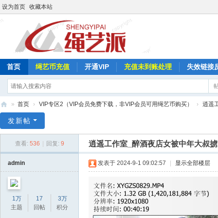
设为首页
收藏本站
首页
绳艺币充值
开通VIP
充值未到账处理
失效链接
»
首页
›
VIP专区2（VIP会员免费下载，非VIP会员可用绳艺币购买）
›
逍遥
绳
发新帖
艺
逍遥工作室_醉酒夜店女被中年大叔
查看:
536
|
回复:
9
派
admin
发表于 2024-9-1 09:02:57
|
显示全部楼层
1万
17
3万
主题
回帖
积分