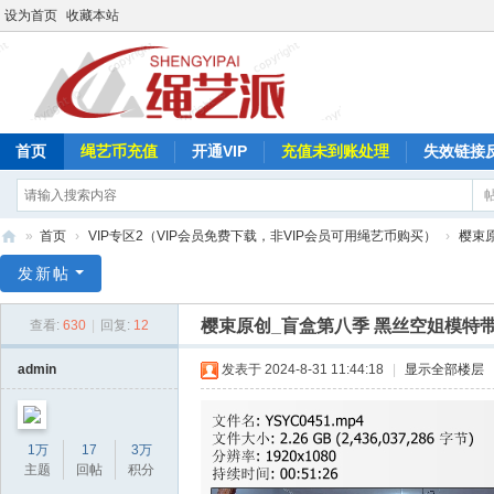
设为首页
收藏本站
首页
绳艺币充值
开通VIP
充值未到账处理
失效链接
»
首页
›
VIP专区2（VIP会员免费下载，非VIP会员可用绳艺币购买）
›
樱束
绳
发新帖
艺
樱束原创_盲盒第八季 黑丝空姐模特
查看:
630
|
回复:
12
派
admin
发表于 2024-8-31 11:44:18
|
显示全部楼层
1万
17
3万
主题
回帖
积分