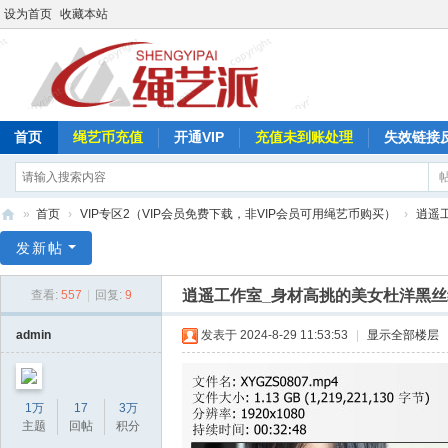
设为首页
收藏本站
首页
绳艺币充值
开通VIP
充值未到账处理
失效链接
»
首页
›
VIP专区2（VIP会员免费下载，非VIP会员可用绳艺币购买）
›
逍遥
绳
发新帖
艺
逍遥工作室_身材高挑的美女杜洋黑
查看:
557
|
回复:
9
派
admin
发表于 2024-8-29 11:53:53
|
显示全部楼层
1万
17
3万
主题
回帖
积分