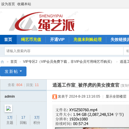
设为首页
收藏本站
首页
绳艺币充值
开通VIP
充值未到账处理
失效链接
»
首页
›
VIP专区2（VIP会员免费下载，非VIP会员可用绳艺币购买）
›
逍遥
绳
发新帖
艺
逍遥工作室_被俘虏的美女搜查官
查看:
804
|
回复:
11
[复制
派
admin
发表于 2024-8-28 13:16:05
|
显示全部楼层
1万
17
3万
主题
回帖
积分