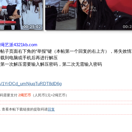
：
绳艺派4321kb.com
帖子页面右下角的“举报”键（本帖第一个回复的右上方），将失效
下载到电脑或手机后再进行解压
，第一次解压需要输入解压密码，第二次无需输入密码
om/s/1YrDCd_umNjuqTuRDT8dD6g
取码需要支付
2绳艺币
（人民币1元=2绳艺币）
员，查看本帖下载链接的提取码请
回复