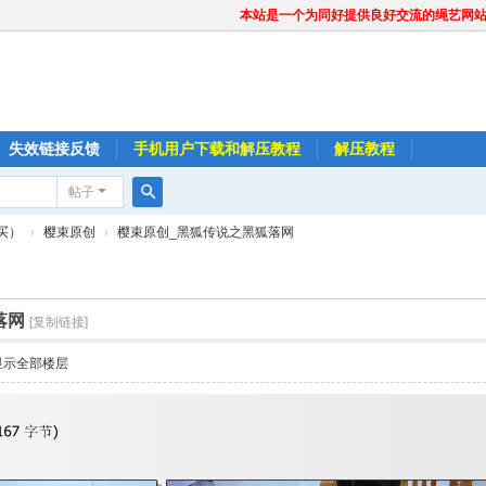
本站是一个为同好提供良好交流的绳艺网
失效链接反馈
手机用户下载和解压教程
解压教程
帖子
搜
买）
›
樱束原创
›
樱束原创_黑狐传说之黑狐落网
索
落网
[复制链接]
显示全部楼层