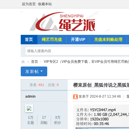
设为首页
收藏本站
首页
绳艺币充值
开通VIP
充值未到账处理
»
首页
›
VIP专区2（VIP会员免费下载，非VIP会员可用绳艺币购
绳
发新帖
艺
樱束原创_黑狐传说之黑狐
查看:
481
|
回复:
8
派
admin
发表于 2024-8-27 11:34:46
|
1万
17
3万
主题
回帖
积分