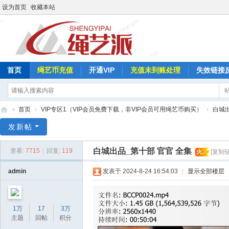
设为首页
收藏本站
首页
绳艺币充值
开通VIP
充值未到账处理
失效链接
»
首页
›
VIP专区1（VIP会员免费下载，非VIP会员可用绳艺币购买）
›
白城
绳
发新帖
艺
白城出品_第十部 官官 全集
查看:
7715
|
回复:
119
火..
[复制链
派
admin
发表于 2024-8-24 16:54:03
|
显示全部楼层
1万
17
3万
主题
回帖
积分