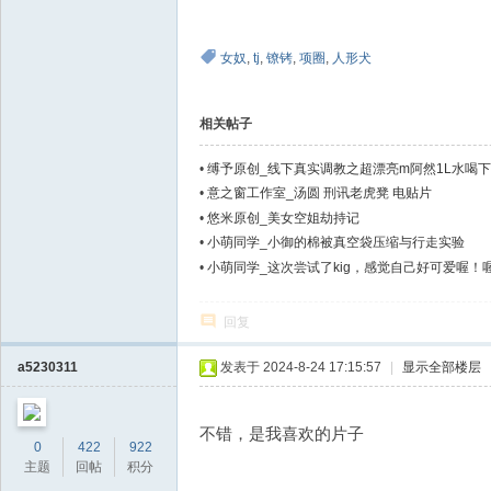
女奴
,
tj
,
镣铐
,
项圈
,
人形犬
相关帖子
•
缚予原创_线下真实调教之超漂亮m阿然1L水喝下
涌！阿然五花大绑，腿脚绑成内八，项圈套上振动
•
意之窗工作室_汤圆 刑讯老虎凳 电贴片
上振动
•
悠米原创_美女空姐劫持记
•
小萌同学_小御的棉被真空袋压缩与行走实验
•
小萌同学_这次尝试了kig，感觉自己好可爱喔！
回复
a5230311
发表于 2024-8-24 17:15:57
|
显示全部楼层
不错，是我喜欢的片子
0
422
922
主题
回帖
积分